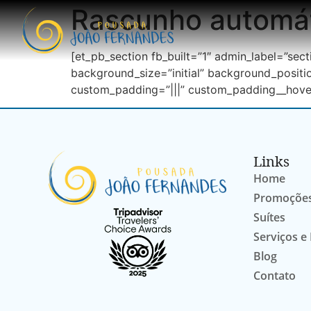
Rascunho automá
[et_pb_section fb_built=”1″ admin_label=”sec
background_size=”initial” background_positi
custom_padding=”|||” custom_padding__hover
Links
Home
Promoçõe
Suítes
Serviços e
Blog
Contato