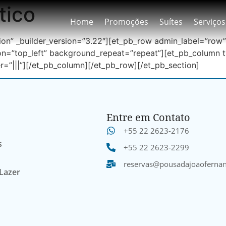
tico
Home
Promoções
Suítes
Serviços
tion” _builder_version=”3.22″][et_pb_row admin_label=”row”
on=”top_left” background_repeat=”repeat”][et_pb_column t
=”|||”][/et_pb_column][/et_pb_row][/et_pb_section]
Entre em Contato
+55 22 2623-2176
s
+55 22 2623-2299
reservas@pousadajoaoferna
 Lazer