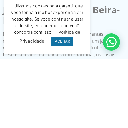
Utilizamos cookies para garantir que
Jantar Romântico à Beira-
você tenha a melhor experiência em
Mar
nosso site. Se você continuar a usar
este site, entendemos que você
concorda com isso.
Política de
Búzios oferece uma variedade de restaurantes
charmosos e sofisticados, perfeitos para um jantar
Privacidade
ACEITAR
romântico à luz de velas à beira-mar. De frutos do mar
frescos a pratos da culinária internacional, os casais
podem saborear uma experiência gastronômica única
enquanto apreciam a brisa do mar e a vista
deslumbrante.
Caminhada pela Rua das
Pedras
A Rua das Pedras é o coração pulsante de Búzios,